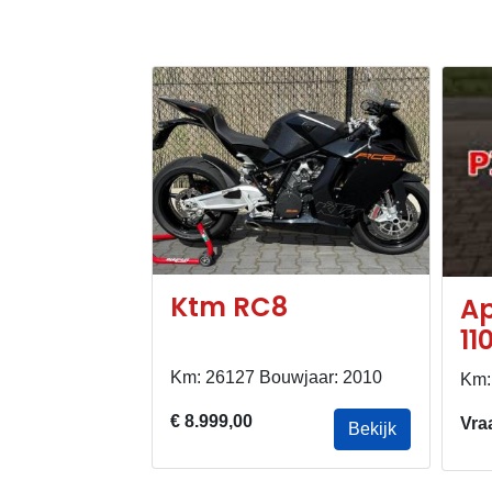
Ktm RC8
Tuono V4
Ap
11
Km: 26127 Bouwjaar: 2010
wjaar: 2017
Km:
€ 8.999,00
Vra
Bekijk
Bekijk