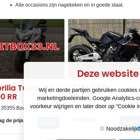
Alle occasions zijn nagekeken en in goede staat.
Deze website
Ktm RC8
rilia Tuono V4
Wij en derde partijen gebruiken cookies 
00 RR
marketingdoeleinden. Google Analytics-c
voorkeur wijzigen en later door op "Cookie in
Km: 26127 Bouwjaar: 2010
 35355 Bouwjaar: 2017
€ 8.999,00
ag de prijs
Bekijk
Bekijk
Noodzakelijk