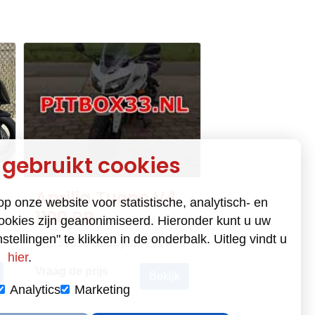
 gebruikt cookies
Ktm RC8
Aprilia Tuono V4
op onze website voor statistische, analytisch- en
1100 RR
ookies zijn geanonimiseerd. Hieronder kunt u uw
stellingen" te klikken in de onderbalk. Uitleg vindt u
Km: 26127 Bouwja
Km: 35355 Bouwjaar: 2017
hier
.
€ 8.999,00
Vraag de prijs
Bekijk
Analytics
Marketing